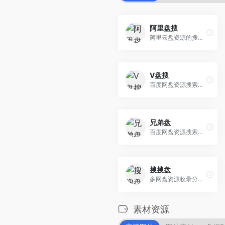
阿里盘搜
阿里云盘资源的搜索服务
V盘搜
百度网盘资源搜索引擎
兄弟盘
百度网盘资源搜索引擎
搜搜盘
多网盘资源收录分享平台
素材资源