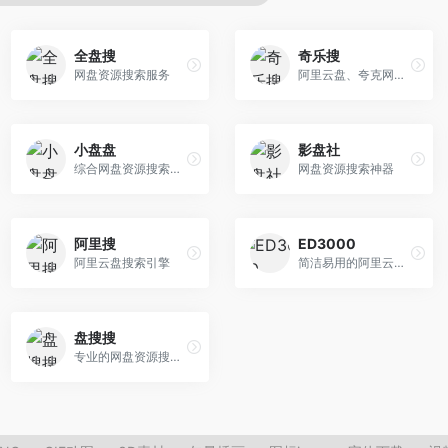
全盘搜
奇乐搜
网盘资源搜索服务
阿里云盘、夸克网盘综合搜索网站
小盘盘
影盘社
综合网盘资源搜索平台
网盘资源搜索神器
阿里搜
ED3000
阿里云盘搜索引擎
简洁易用的阿里云盘搜索引擎
盘搜搜
专业的网盘资源搜索平台