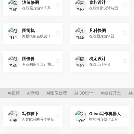
泼辣修图
青柠设计
在线照片编辑工具，提供丰富的修图功能。
在线海报设计与图片编辑平台
图司机
凡科快图
海报模板在线设计
在线图片编辑器
图怪兽
稿定设计
专业的图形设计和编辑平台
在线设计平台
画
AI视频
AI音频
AI图像处理
AI 3D设计
AI编程开发
A
写作萝卜
Giiso写作机器人
AI智能辅助写作平台
智能内容创作工具