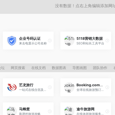
没有数据！点右上角编辑添加网
企业号码认证
5118营销大数据
来去电显示公司名称
SEO和站长工具平台
论坛
网页搜索
在线文档
数据图表
导图画图
团队协作
艺龙旅行
Booking.com缤客
一站式在线住宿及出行预订服务
全球在线旅游预订平台
马蜂窝
途牛旅游网
靠谱的旅游攻略
在线休闲旅游服务平台