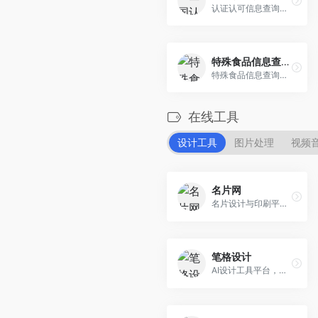
认证认可信息查询平台
特殊食品信息查询平台
特殊食品信息查询平台
在线工具
设计工具
图片处理
视频
名片网
名片设计与印刷平台，提供定制模板与多种工艺选择。
笔格设计
AI设计工具平台，提供PPT、图片编辑和设计素材。