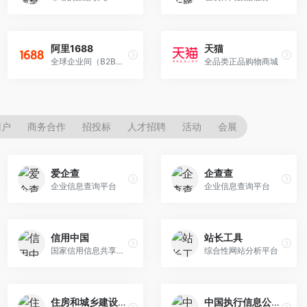
阿里1688
天猫
全球企业间（B2B）电子商务的著名品牌
全品类正品购物商城
门户
商务合作
招投标
人才招聘
活动
会展
爱企查
企查查
企业信息查询平台
企业信息查询平台
信用中国
站长工具
国家信用信息共享平台
综合性网站分析平台
住房和城乡建设部企业资质查询平台
中国执行信息公开网