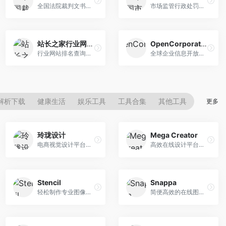
全国法院裁判文书公开平台
市场监管行政处罚信息查询平台
站长之家行业网站排名
OpenCorporates
行业网站排名查询平台
全球企业信息开放数据库
解析下载
健康生活
娱乐工具
工具合集
其他工具
更多
玲珑设计
Mega Creator
电商视觉设计平台，提供AI广告图、场景图与图片处理工具。
高效在线设计平台，提供模板与素材，轻松制作社交媒体和广告视觉。
Stencil
Snappa
轻松制作专业图像的在线设计工具
简便高效的在线图形设计工具