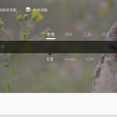
新媒体导航
榜单指数
常用
搜索
工具
社区
百度
Google
站内
淘宝