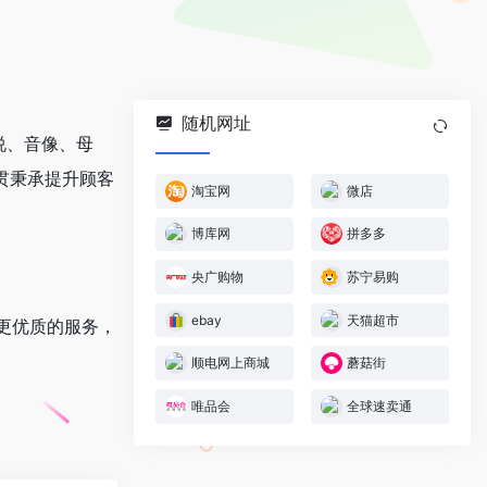
随机网址
说、音像、母
贯秉承提升顾客
淘宝网
微店
博库网
拼多多
央广购物
苏宁易购
ebay
天猫超市
更优质的服务，
顺电网上商城
蘑菇街
唯品会
全球速卖通