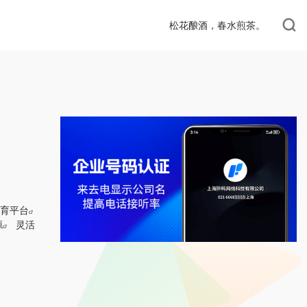
松花酿酒，春水煎茶。
育平台
源
灵活