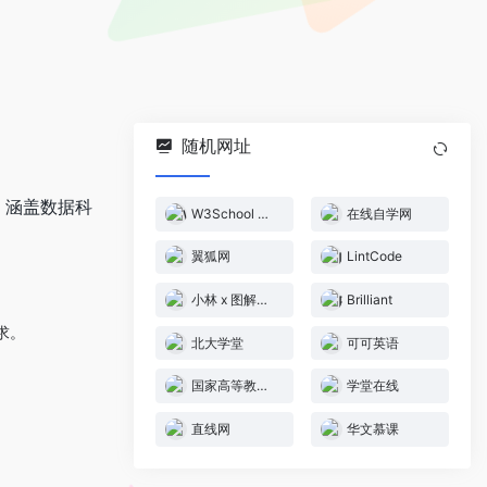
随机网址
，涵盖数据科
W3School 在线教程
在线自学网
翼狐网
LintCode
小林 x 图解计算机基础
Brilliant
求。
北大学堂
可可英语
国家高等教育智慧教育平台
学堂在线
直线网
华文慕课