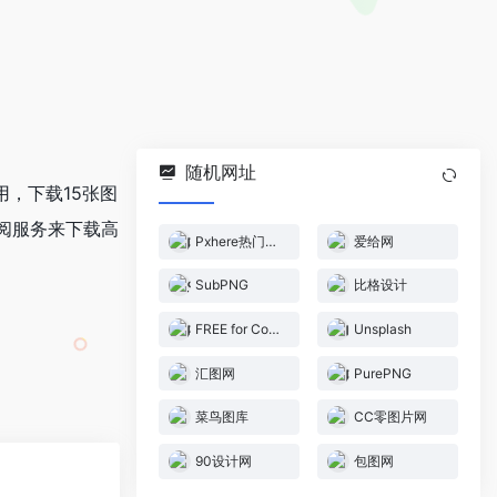
随机网址
用，下载15张图
订阅服务来下载高
Pxhere热门摄影作品
爱给网
SubPNG
比格设计
FREE for Commercial Use
Unsplash
汇图网
PurePNG
菜鸟图库
CC零图片网
90设计网
包图网