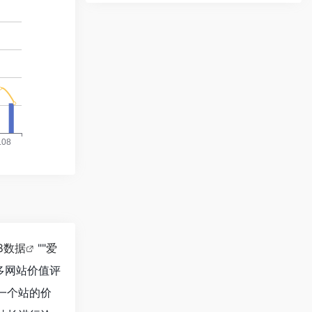
18数据
""
爱
多网站价值评
估一个站的价