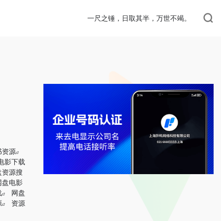
一尺之锤，日取其半，万世不竭。
书资源
电影下载
盘资源搜
网盘电影
载
网盘
源
资源