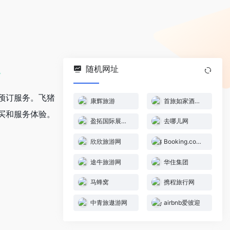
随机网址
预订服务。飞猪
康辉旅游
首旅如家酒店集团
买和服务体验。
盈拓国际展览导航
去哪儿网
欣欣旅游网
Booking.com缤客
途牛旅游网
华住集团
马蜂窝
携程旅行网
中青旅遨游网
airbnb爱彼迎