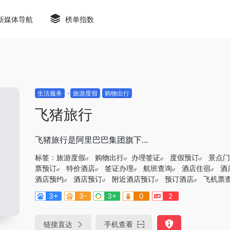
新媒体导航
榜单指数
生活服务
旅游度假
购物出行
飞猪旅行
飞猪旅行是阿里巴巴集团旗下...
标签：
旅游度假
购物出行
办理签证
度假预订
景点门
票预订
特价酒店
签证办理
航班查询
酒店住宿
酒
酒店预约
酒店预订
附近酒店预订
预订酒店
飞机票
3+
3-
3+
0
2
链接直达
手机查看