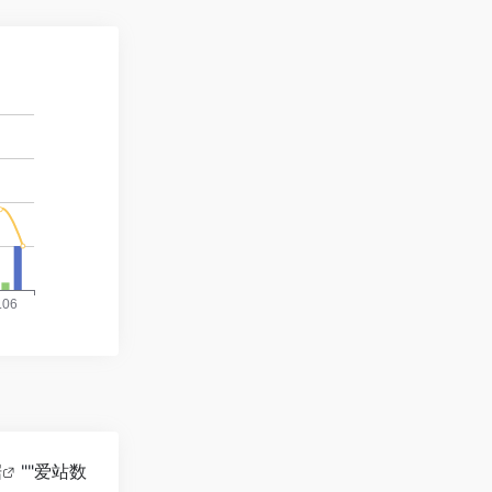
据
""
爱站数