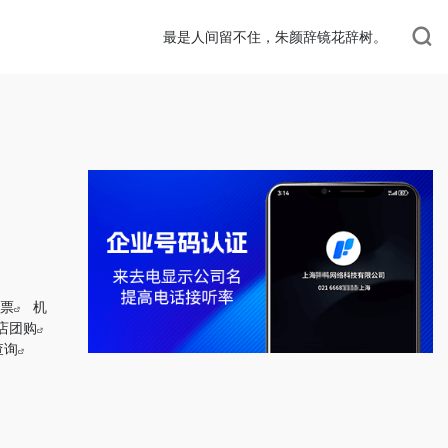
最是人间留不住，朱颜辞镜花辞树。
票
机
店团购
查询