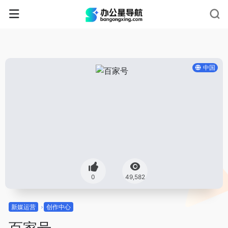
中国
0
49,582
新媒运营
创作中心
百家号