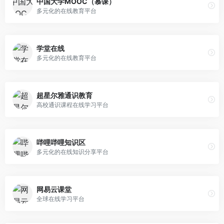
中国大学MOOC（慕课）
多元化的在线教育平台
学堂在线
多元化的在线教育平台
超星尔雅通识教育
高校通识课程在线学习平台
哔哩哔哩知识区
多元化的在线知识分享平台
网易云课堂
全球在线学习平台