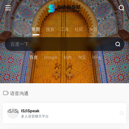
常用
搜索
工具
社区
生活
百度
Google
站内
淘宝
Bing
语音沟通
IS/iSpeak
多人语音聊天平台