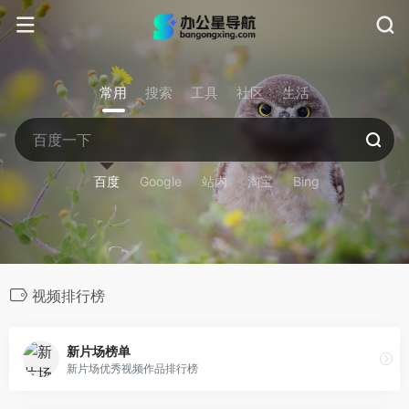
常用
搜索
工具
社区
生活
百度
Google
站内
淘宝
Bing
视频排行榜
新片场榜单
新片场优秀视频作品排行榜