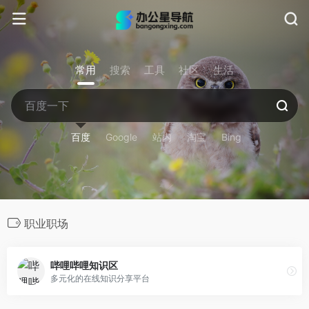
常用
搜索
工具
社区
生活
百度
Google
站内
淘宝
Bing
职业职场
哔哩哔哩知识区
多元化的在线知识分享平台