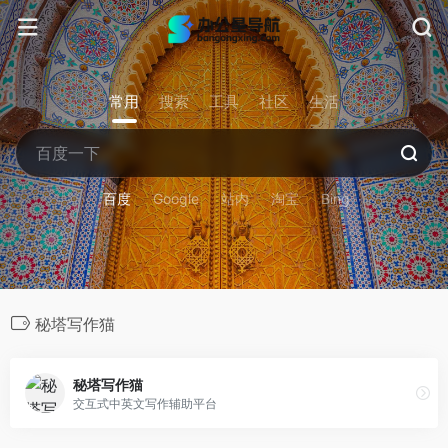
常用
搜索
工具
社区
生活
百度
Google
站内
淘宝
Bing
秘塔写作猫
秘塔写作猫
交互式中英文写作辅助平台