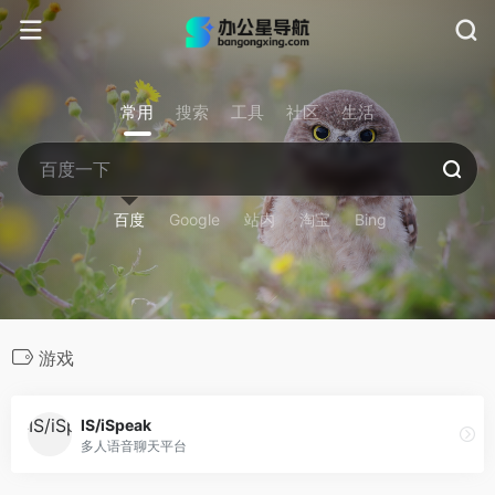
常用
搜索
工具
社区
生活
百度
Google
站内
淘宝
Bing
游戏
IS/iSpeak
多人语音聊天平台