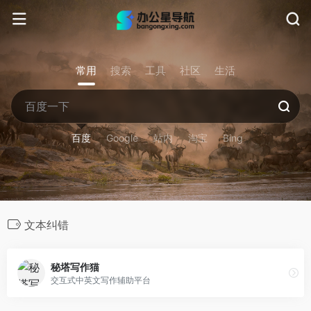
常用
搜索
工具
社区
生活
百度
Google
站内
淘宝
Bing
文本纠错
秘塔写作猫
交互式中英文写作辅助平台