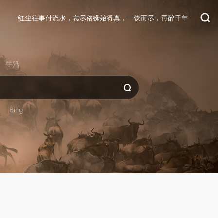
红尘往事付流水，忘尽俗缘始得真，一饮而尽，再醉千年
生活
Bing