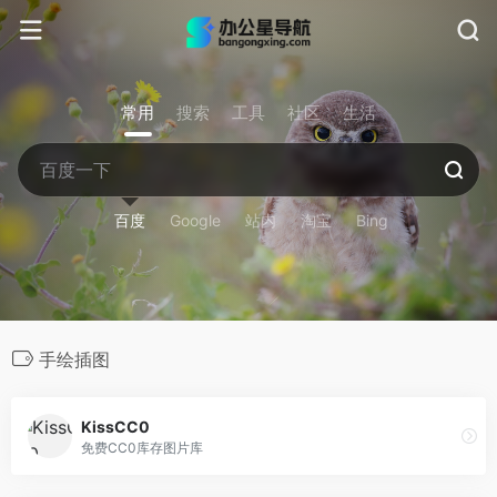
常用
搜索
工具
社区
生活
百度
Google
站内
淘宝
Bing
手绘插图
KissCC0
免费CC0库存图片库