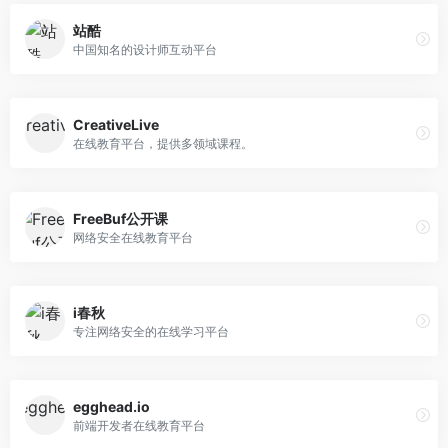
站酷
中国知名的设计师互动平台
CreativeLive
在线教育平台，提供多领域课程。
FreeBuf公开课
网络安全在线教育平台
i春秋
专注网络安全的在线学习平台
egghead.io
前端开发者在线教育平台